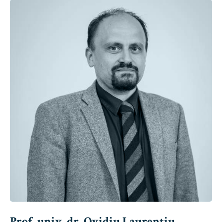
Prof. univ. dr. Ovidiu Laurențiu