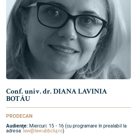
Conf. univ. dr. DIANA LAVINIA
BOTĂU
PRODECAN
Audienţe:
Miercuri: 15 - 16 (cu programare în prealabil la
adresa:
law@law.ubbcluj.ro
)