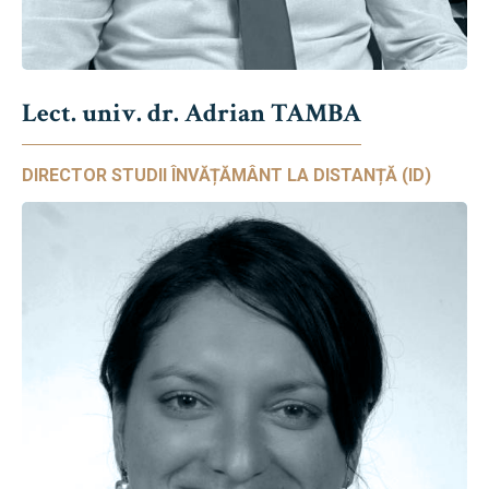
Lect. univ. dr. Adrian TAMBA
DIRECTOR STUDII ÎNVĂȚĂMÂNT LA DISTANȚĂ (ID)