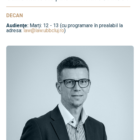
DECAN
Audienţe:
Marți: 12 - 13 (cu programare în prealabil la
adresa:
law@law.ubbcluj.ro
)