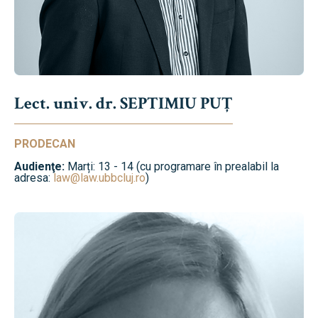
Lect. univ. dr. SEPTIMIU PUȚ
PRODECAN
Audienţe:
Marți: 13 - 14 (cu programare în prealabil la
adresa:
law@law.ubbcluj.ro
)