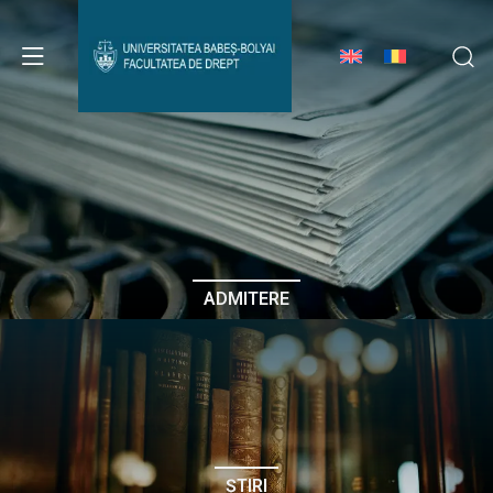
Avizier Studenți
Studii
Admitere
ADMITERE
Erasmus & Internațional
Despre Facultate
ȘTIRI