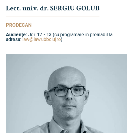
Lect. univ. dr. SERGIU GOLUB
PRODECAN
Audienţe:
Joi: 12 - 13 (cu programare în prealabil la
adresa:
law@law.ubbcluj.ro
)