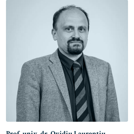
Prof. univ. dr. Ovidiu Laurențiu