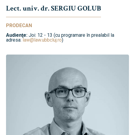
Lect. univ. dr. SERGIU GOLUB
PRODECAN
Audienţe:
Joi: 12 - 13 (cu programare în prealabil la
adresa:
law@law.ubbcluj.ro
)