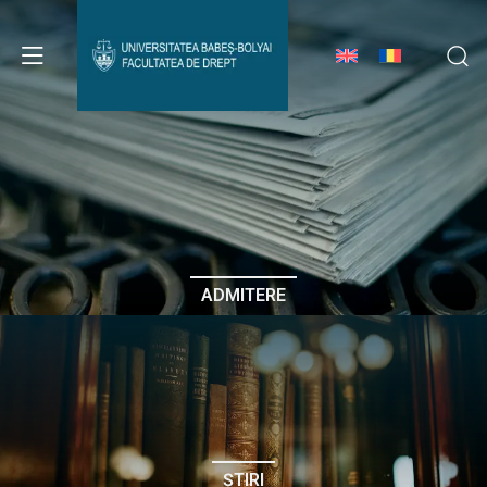
Avizier Studenți
Studii
Admitere
ADMITERE
Erasmus & Internațional
Despre Facultate
ȘTIRI