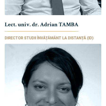
Lect. univ. dr. Adrian TAMBA
DIRECTOR STUDII ÎNVĂȚĂMÂNT LA DISTANȚĂ (ID)