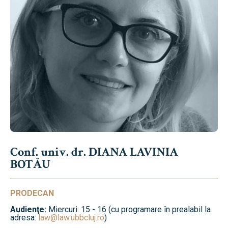
Conf. univ. dr. DIANA LAVINIA
BOTĂU
PRODECAN
Audienţe:
Miercuri: 15 - 16 (cu programare în prealabil la
adresa:
law@law.ubbcluj.ro
)