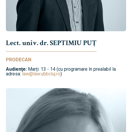
Lect. univ. dr. SEPTIMIU PUȚ
PRODECAN
Audienţe:
Marți: 13 - 14 (cu programare în prealabil la
adresa:
law@law.ubbcluj.ro
)