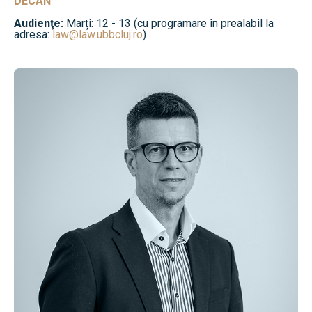
DECAN
Audienţe:
Marți: 12 - 13 (cu programare în prealabil la
adresa:
law@law.ubbcluj.ro
)