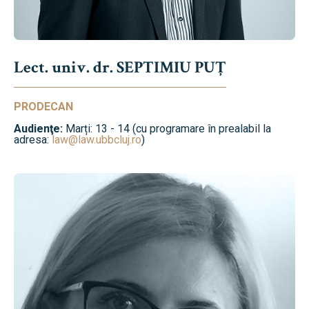
Lect. univ. dr. SEPTIMIU PUȚ
PRODECAN
Audienţe:
Marți: 13 - 14 (cu programare în prealabil la
adresa:
law@law.ubbcluj.ro
)