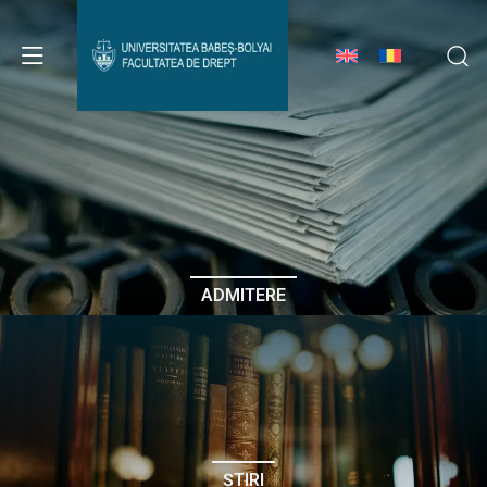
Avizier Studenți
Studii
Admitere
ADMITERE
Erasmus & Internațional
Despre Facultate
ȘTIRI