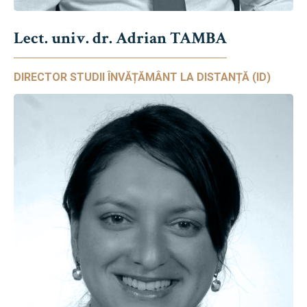
Lect. univ. dr. Adrian TAMBA
DIRECTOR STUDII ÎNVĂȚĂMÂNT LA DISTANȚĂ (ID)