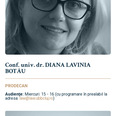
Conf. univ. dr. DIANA LAVINIA
BOTĂU
PRODECAN
Audienţe:
Miercuri: 15 - 16 (cu programare în prealabil la
adresa:
law@law.ubbcluj.ro
)