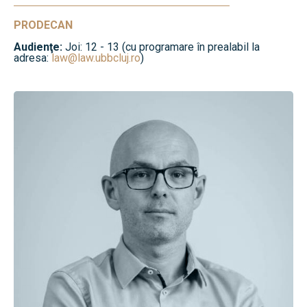
PRODECAN
Audienţe:
Joi: 12 - 13 (cu programare în prealabil la
adresa:
law@law.ubbcluj.ro
)