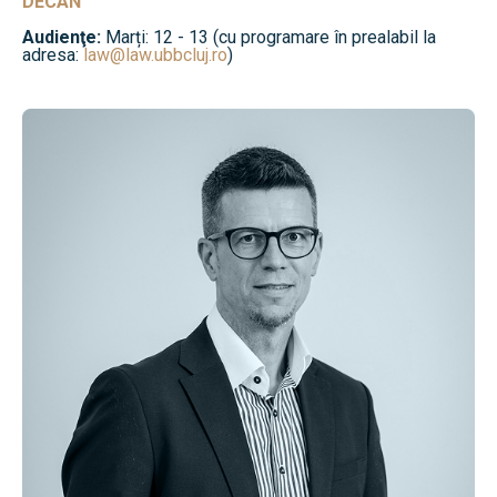
DECAN
Audienţe:
Marți: 12 - 13 (cu programare în prealabil la
adresa:
law@law.ubbcluj.ro
)