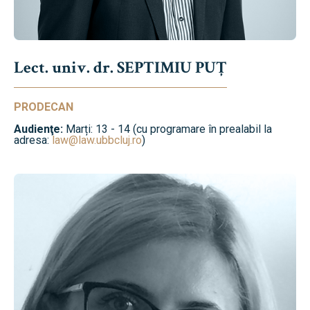
Lect. univ. dr. SEPTIMIU PUȚ
PRODECAN
Audienţe:
Marți: 13 - 14 (cu programare în prealabil la
adresa:
law@law.ubbcluj.ro
)