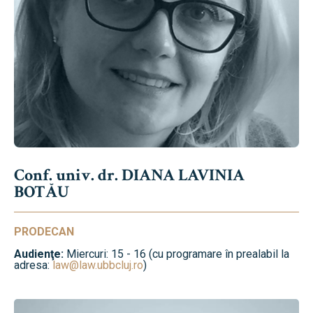
Conf. univ. dr. DIANA LAVINIA
BOTĂU
PRODECAN
Audienţe:
Miercuri: 15 - 16 (cu programare în prealabil la
adresa:
law@law.ubbcluj.ro
)