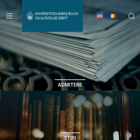
Avizier Studenți
Studii
Admitere
ADMITERE
Erasmus & Internațional
Despre Facultate
ȘTIRI