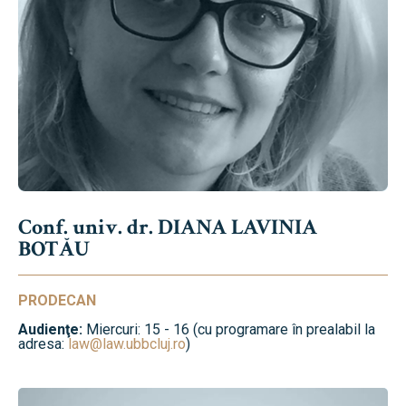
Conf. univ. dr. DIANA LAVINIA
BOTĂU
PRODECAN
Audienţe:
Miercuri: 15 - 16 (cu programare în prealabil la
adresa:
law@law.ubbcluj.ro
)