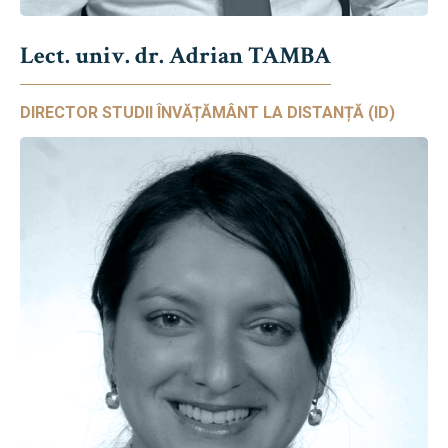
Lect. univ. dr. Adrian TAMBA
DIRECTOR STUDII ÎNVĂȚĂMÂNT LA DISTANȚĂ (ID)