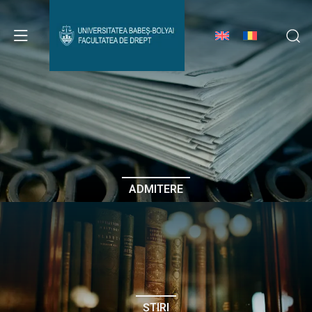
Avizier Studenți
Studii
Admitere
ADMITERE
Erasmus & Internațional
Despre Facultate
ȘTIRI