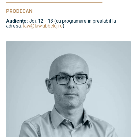
PRODECAN
Audienţe:
Joi: 12 - 13 (cu programare în prealabil la
adresa:
law@law.ubbcluj.ro
)