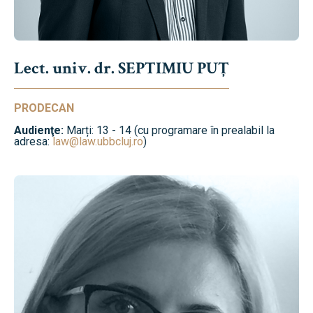
Lect. univ. dr. SEPTIMIU PUȚ
PRODECAN
Audienţe:
Marți: 13 - 14 (cu programare în prealabil la
adresa:
law@law.ubbcluj.ro
)