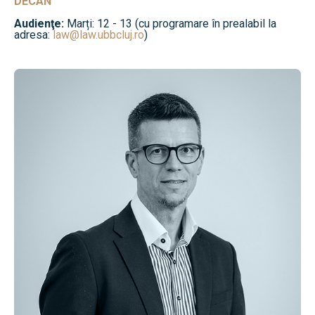
DECAN
Audienţe:
Marți: 12 - 13 (cu programare în prealabil la
adresa:
law@law.ubbcluj.ro
)