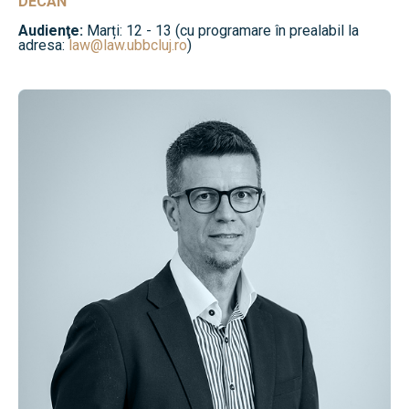
DECAN
Audienţe:
Marți: 12 - 13 (cu programare în prealabil la
adresa:
law@law.ubbcluj.ro
)