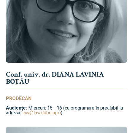
Conf. univ. dr. DIANA LAVINIA
BOTĂU
PRODECAN
Audienţe:
Miercuri: 15 - 16 (cu programare în prealabil la
adresa:
law@law.ubbcluj.ro
)