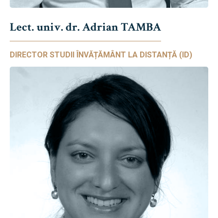
Lect. univ. dr. Adrian TAMBA
DIRECTOR STUDII ÎNVĂȚĂMÂNT LA DISTANȚĂ (ID)