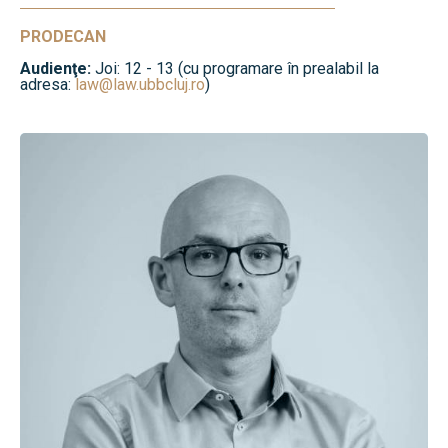
PRODECAN
Audienţe:
Joi: 12 - 13 (cu programare în prealabil la
adresa:
law@law.ubbcluj.ro
)