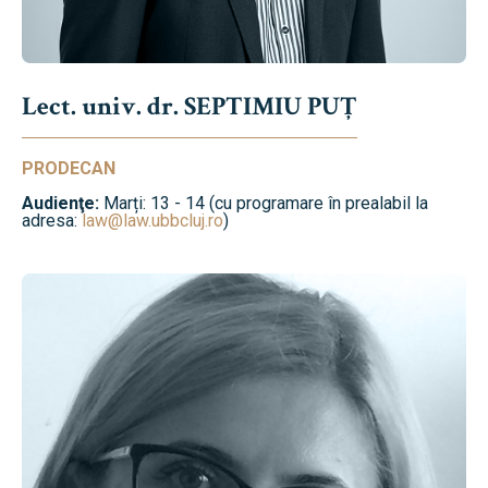
Lect. univ. dr. SEPTIMIU PUȚ
PRODECAN
Audienţe:
Marți: 13 - 14 (cu programare în prealabil la
adresa:
law@law.ubbcluj.ro
)