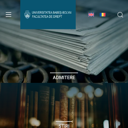
Avizier Studenți
Studii
Admitere
ADMITERE
Erasmus & Internațional
Despre Facultate
ȘTIRI