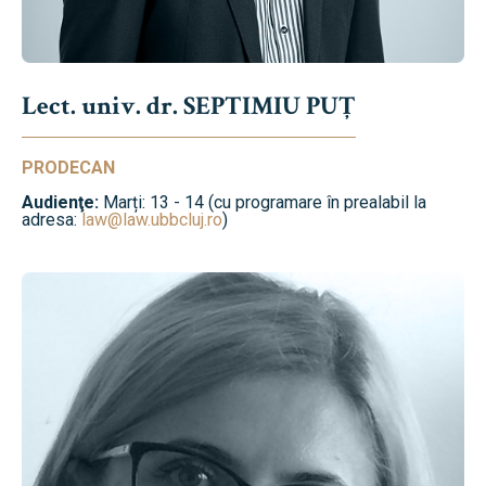
Lect. univ. dr. SEPTIMIU PUȚ
PRODECAN
Audienţe:
Marți: 13 - 14 (cu programare în prealabil la
adresa:
law@law.ubbcluj.ro
)