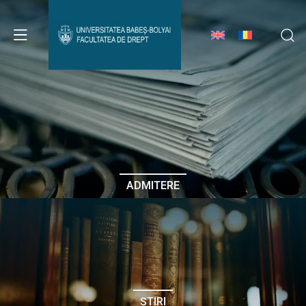
Avizier Studenți
Studii
Admitere
ADMITERE
Erasmus & Internațional
Despre Facultate
ȘTIRI