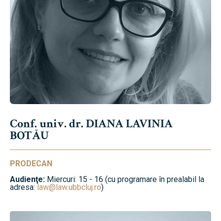
Conf. univ. dr. DIANA LAVINIA
BOTĂU
PRODECAN
Audienţe:
Miercuri: 15 - 16 (cu programare în prealabil la
adresa:
law@law.ubbcluj.ro
)