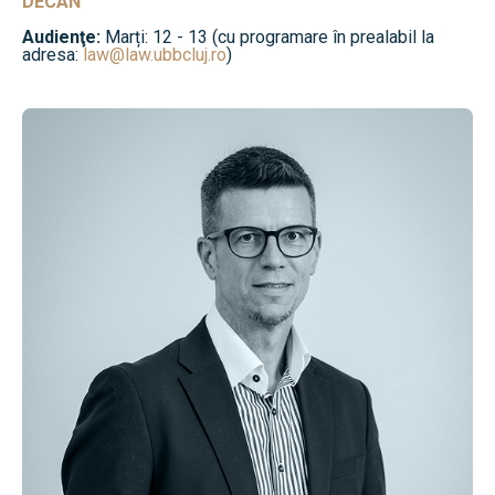
DECAN
Audienţe:
Marți: 12 - 13 (cu programare în prealabil la
adresa:
law@law.ubbcluj.ro
)