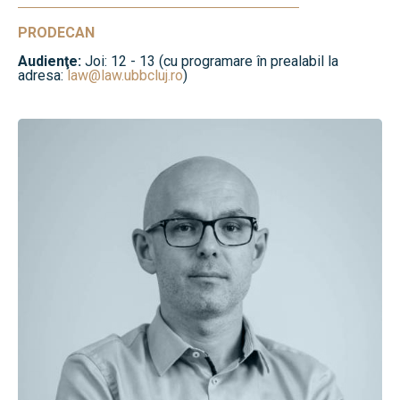
PRODECAN
Audienţe:
Joi: 12 - 13 (cu programare în prealabil la
adresa:
law@law.ubbcluj.ro
)