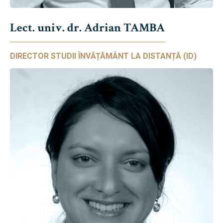
Lect. univ. dr. Adrian TAMBA
DIRECTOR STUDII ÎNVĂȚĂMÂNT LA DISTANȚĂ (ID)