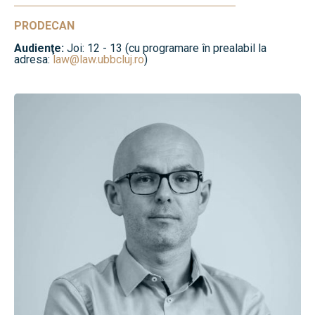
PRODECAN
Audienţe:
Joi: 12 - 13 (cu programare în prealabil la
adresa:
law@law.ubbcluj.ro
)