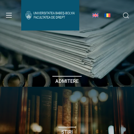
Avizier Studenți
Studii
Admitere
ADMITERE
Erasmus & Internațional
Despre Facultate
ȘTIRI