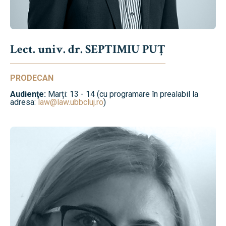
Lect. univ. dr. SEPTIMIU PUȚ
PRODECAN
Audienţe:
Marți: 13 - 14 (cu programare în prealabil la
adresa:
law@law.ubbcluj.ro
)