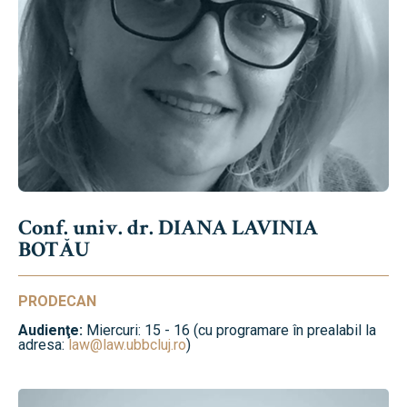
Conf. univ. dr. DIANA LAVINIA
BOTĂU
PRODECAN
Audienţe:
Miercuri: 15 - 16 (cu programare în prealabil la
adresa:
law@law.ubbcluj.ro
)