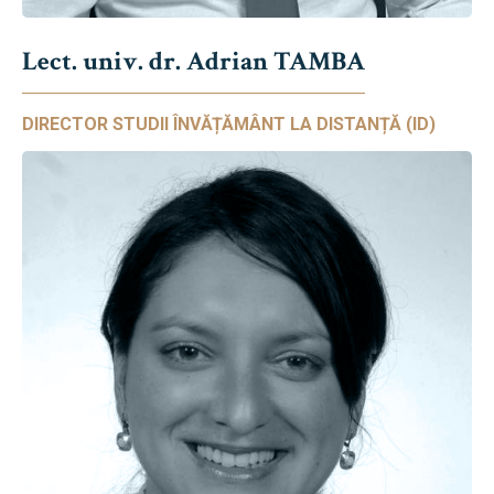
Lect. univ. dr. Adrian TAMBA
DIRECTOR STUDII ÎNVĂȚĂMÂNT LA DISTANȚĂ (ID)