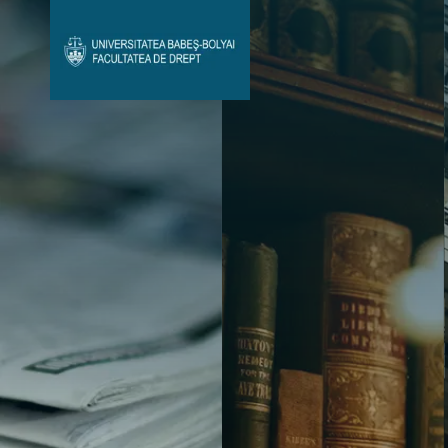
Avizier Studenți
Studii
Admitere
Bibliotecă & Reviste
Contact