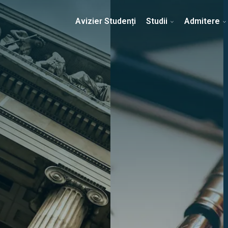
Erasmus & Internațional
Despre Facultate
Ști
Avizier Studenți
Studii
Admitere