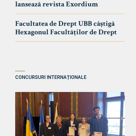
lansează revista Exordium
DE DREPT
Despre Fa
Facultatea de Drept UBB câștigă
Știri
Hexagonul Facultăților de Drept
Echipa Fac
Bibliotec
Contact
CONCURSURI INTERNAȚIONALE