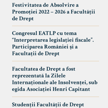
Festivitatea de Absolvire a
Promoției 2022 – 2026 a Facultății
de Drept
Congresul EATLP cu tema
“Interpretarea legislației fiscale”.
Participarea României și a
Facultații de Drept
Facultatea de Drept a fost
reprezentată la Zilele
Avizier S
Internaționale ale Insolvenței, sub
egida Asociației Henri Capitant
Studii
UNIVERSITATEA BABEȘ - BOLYAI
Admitere
FACULTATEA
Studenții Facultății de Drept
Erasmus &